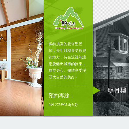
獨特挑高的雙塔型屋
頂，是明月樓最受歡迎
的地方，待在這裡能讓
您脫離出城市的拘束，
舒展身心、盡情享受溪
頭大自然的美好~
明月樓
預約專線：
049-2754905-8(4線)